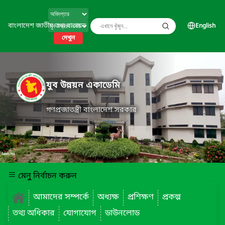
বাংলাদেশ জাতীয় তথ্য বাতায়ন
English
দেখুন
যুব উন্নয়ন একাডেমি
গণপ্রজাতন্ত্রী বাংলাদেশ সরকার
মেনু নির্বাচন করুন
আমাদের সম্পর্কে
অধ্যক্ষ
প্রশিক্ষণ
প্রকল্প
তথ্য অধিকার
যোগাযোগ
ডাউনলোড