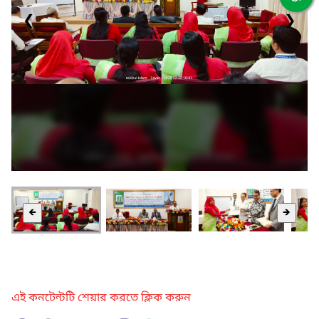
❮
❯
🡸
🡺
এই কনটেন্টটি শেয়ার করতে ক্লিক করুন