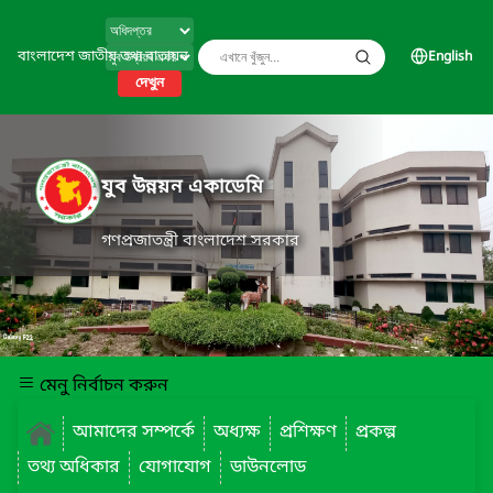
বাংলাদেশ জাতীয় তথ্য বাতায়ন
English
দেখুন
যুব উন্নয়ন একাডেমি
গণপ্রজাতন্ত্রী বাংলাদেশ সরকার
মেনু নির্বাচন করুন
আমাদের সম্পর্কে
অধ্যক্ষ
প্রশিক্ষণ
প্রকল্প
তথ্য অধিকার
যোগাযোগ
ডাউনলোড