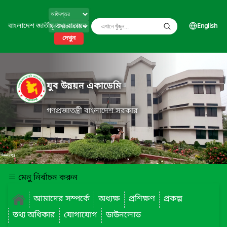
বাংলাদেশ জাতীয় তথ্য বাতায়ন
English
দেখুন
যুব উন্নয়ন একাডেমি
গণপ্রজাতন্ত্রী বাংলাদেশ সরকার
মেনু নির্বাচন করুন
আমাদের সম্পর্কে
অধ্যক্ষ
প্রশিক্ষণ
প্রকল্প
তথ্য অধিকার
যোগাযোগ
ডাউনলোড