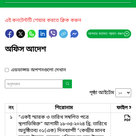
এই কনটেন্টটি শেয়ার করতে ক্লিক করুন
আপনার মতামত প্রদান করুন
অফিস আদেশ
এডভান্সড অপশনগুলো দেখান
পৃষ্ঠা আইটেম
নং
শিরোনাম
ফাইল সমূ
১
“একই স্মারক ও তারিখ সম্বলিত পত্রে
স্থলাভিষিক্ত” আগামী ১৮-০৫-২০২৪ খ্রি. তারিখে
অনুষ্ঠিতব্য ০১(এক) দিনব্যাপাী “কেন্দ্রীয় মানব