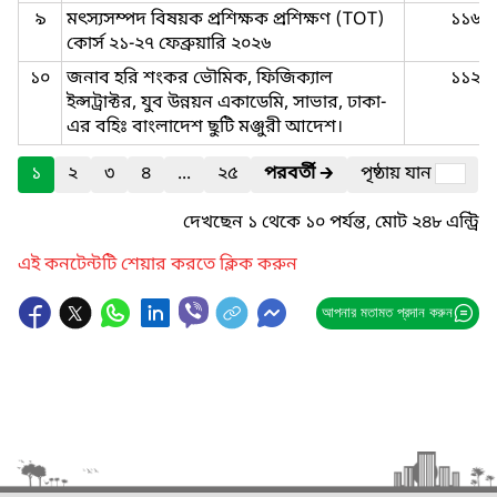
৯
মৎস্যসম্পদ বিষয়ক প্রশিক্ষক প্রশিক্ষণ (TOT)
১১৬
কোর্স ২১-২৭ ফেব্রুয়ারি ২০২৬
১০
জনাব হরি শংকর ভৌমিক, ফিজিক্যাল
১১২
ইন্সট্রাক্টর, যুব উন্নয়ন একাডেমি, সাভার, ঢাকা-
এর বহিঃ বাংলাদেশ ছুটি মঞ্জুরী আদেশ।
১
২
৩
৪
...
২৫
পরবর্তী
🡲
পৃষ্ঠায় যান
দেখছেন ১ থেকে ১০ পর্যন্ত, মোট ২৪৮ এন্ট্রি
এই কনটেন্টটি শেয়ার করতে ক্লিক করুন
আপনার মতামত প্রদান করুন