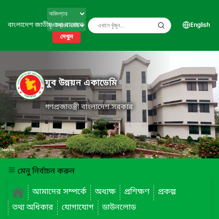
বাংলাদেশ জাতীয় তথ্য বাতায়ন
English
দেখুন
যুব উন্নয়ন একাডেমি
গণপ্রজাতন্ত্রী বাংলাদেশ সরকার
মেনু নির্বাচন করুন
আমাদের সম্পর্কে
অধ্যক্ষ
প্রশিক্ষণ
প্রকল্প
তথ্য অধিকার
যোগাযোগ
ডাউনলোড