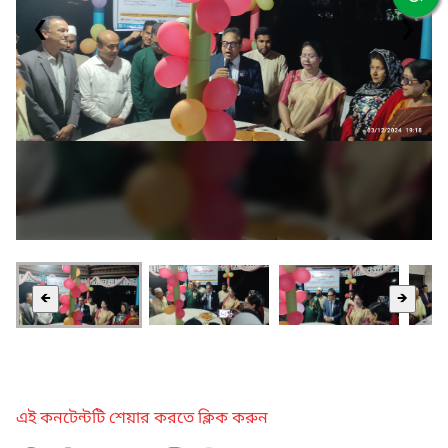
❮
❯
🡸
🡺
এই কনটেন্টটি শেয়ার করতে ক্লিক করুন