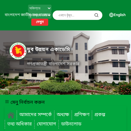
বাংলাদেশ জাতীয় তথ্য বাতায়ন
English
দেখুন
যুব উন্নয়ন একাডেমি
গণপ্রজাতন্ত্রী বাংলাদেশ সরকার
মেনু নির্বাচন করুন
আমাদের সম্পর্কে
অধ্যক্ষ
প্রশিক্ষণ
প্রকল্প
তথ্য অধিকার
যোগাযোগ
ডাউনলোড