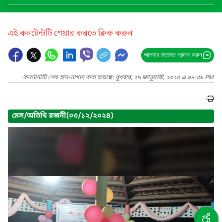
এই কনটেন্টটি শেয়ার করতে ক্লিক করুন
আপনার মতামত প্রদান করুন
কনটেন্টটি শেষ হাল-নাগাদ করা হয়েছে: বুধবার, ২৯ জানুয়ারী, ২০২৫ এ ০৮:৫৯ PM
মেস/অতিথি রজনী(০৩/১২/২০২৪)