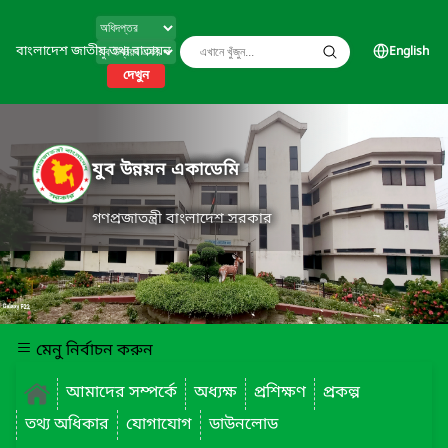
বাংলাদেশ জাতীয় তথ্য বাতায়ন
English
দেখুন
যুব উন্নয়ন একাডেমি
গণপ্রজাতন্ত্রী বাংলাদেশ সরকার
মেনু নির্বাচন করুন
আমাদের সম্পর্কে
অধ্যক্ষ
প্রশিক্ষণ
প্রকল্প
তথ্য অধিকার
যোগাযোগ
ডাউনলোড