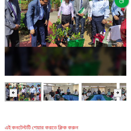
❮
❯
🡸
🡺
এই কনটেন্টটি শেয়ার করতে ক্লিক করুন