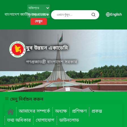
বাংলাদেশ জাতীয় তথ্য বাতায়ন
English
দেখুন
যুব উন্নয়ন একাডেমি
গণপ্রজাতন্ত্রী বাংলাদেশ সরকার
মেনু নির্বাচন করুন
আমাদের সম্পর্কে
অধ্যক্ষ
প্রশিক্ষণ
প্রকল্প
তথ্য অধিকার
যোগাযোগ
ডাউনলোড