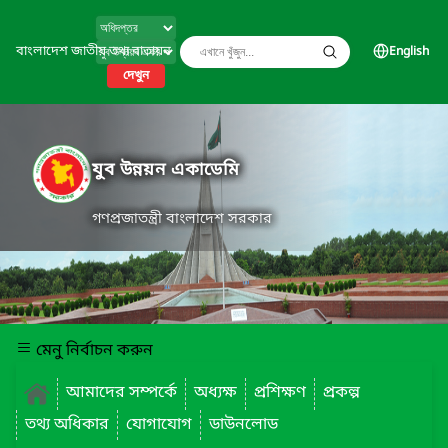
বাংলাদেশ জাতীয় তথ্য বাতায়ন
English
দেখুন
যুব উন্নয়ন একাডেমি
গণপ্রজাতন্ত্রী বাংলাদেশ সরকার
মেনু নির্বাচন করুন
আমাদের সম্পর্কে
অধ্যক্ষ
প্রশিক্ষণ
প্রকল্প
তথ্য অধিকার
যোগাযোগ
ডাউনলোড