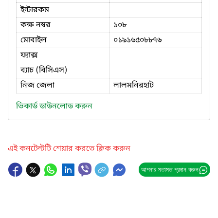
ইন্টারকম
কক্ষ নম্বর
১০৮
মোবাইল
০১৯১৬৫০৮৮৭৬
ফ্যাক্স
ব্যাচ (বিসিএস)
নিজ জেলা
লালমনিরহাট
ভিকার্ড ডাউনলোড করুন
এই কনটেন্টটি শেয়ার করতে ক্লিক করুন
আপনার মতামত প্রদান করুন