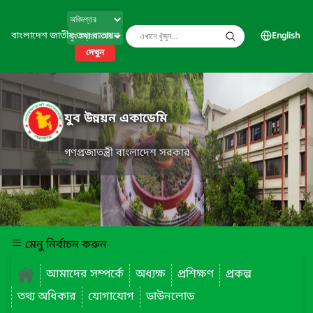
বাংলাদেশ জাতীয় তথ্য বাতায়ন
English
দেখুন
যুব উন্নয়ন একাডেমি
গণপ্রজাতন্ত্রী বাংলাদেশ সরকার
মেনু নির্বাচন করুন
আমাদের সম্পর্কে
অধ্যক্ষ
প্রশিক্ষণ
প্রকল্প
তথ্য অধিকার
যোগাযোগ
ডাউনলোড