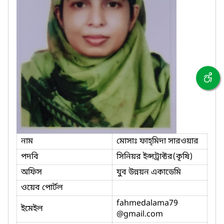
নাম
মোসাঃ ফাহ্‌মিদা সারওয়ার
পদবি
সিনিয়র ইন্সট্রাক্টর(কৃষি)
অফিস
যুব উন্নয়ন একাডেমি
ওয়েব পোর্টল
fahmedalama79
ইমেইল
@gmail.com