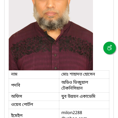
নাম
মোঃ শাহাদত হোসেন
অডিও ভিজুয়াল
পদবি
টেকনিসিয়ান
অফিস
যুব উন্নয়ন একাডেমি
ওয়েব পোর্টল
milon2288
ইমেইল