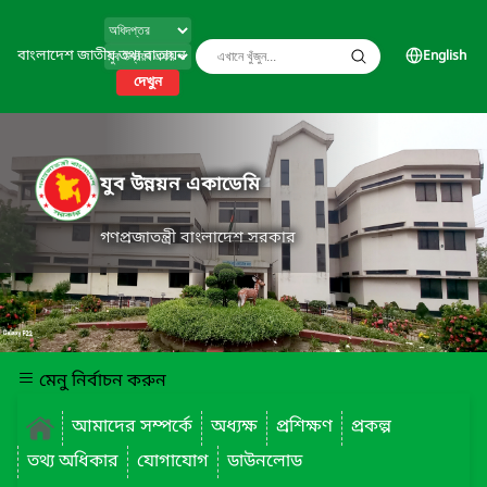
বাংলাদেশ জাতীয় তথ্য বাতায়ন
English
দেখুন
যুব উন্নয়ন একাডেমি
গণপ্রজাতন্ত্রী বাংলাদেশ সরকার
মেনু নির্বাচন করুন
আমাদের সম্পর্কে
অধ্যক্ষ
প্রশিক্ষণ
প্রকল্প
তথ্য অধিকার
যোগাযোগ
ডাউনলোড