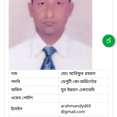
নাম
মোঃ আরিফুর রহমান
পদবি
ডেপুটি কো-অর্ডিনেটর
অফিস
যুব উন্নয়ন একাডেমি
ওয়েব পোর্টল
arahmandyd69
ইমেইল
@gmail.com