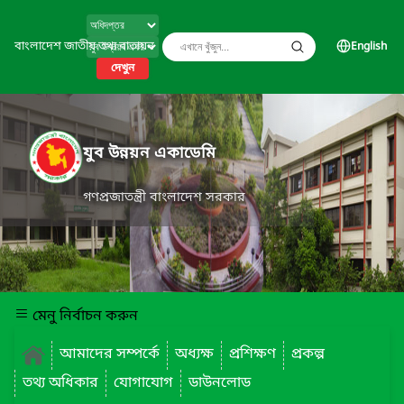
বাংলাদেশ জাতীয় তথ্য বাতায়ন
English
দেখুন
যুব উন্নয়ন একাডেমি
গণপ্রজাতন্ত্রী বাংলাদেশ সরকার
মেনু নির্বাচন করুন
আমাদের সম্পর্কে
অধ্যক্ষ
প্রশিক্ষণ
প্রকল্প
তথ্য অধিকার
যোগাযোগ
ডাউনলোড